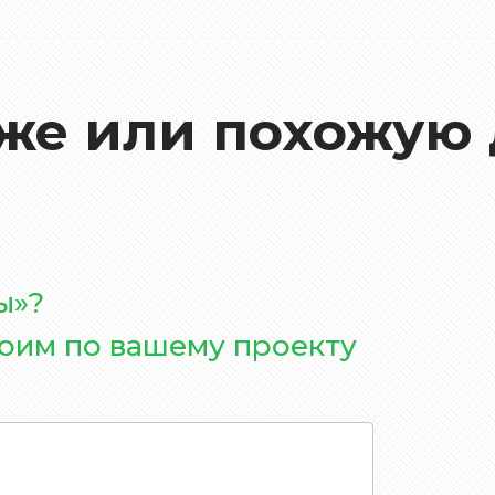
 же или похожую 
ы»?
роим по вашему проекту