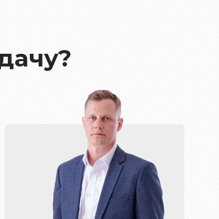
дачу?