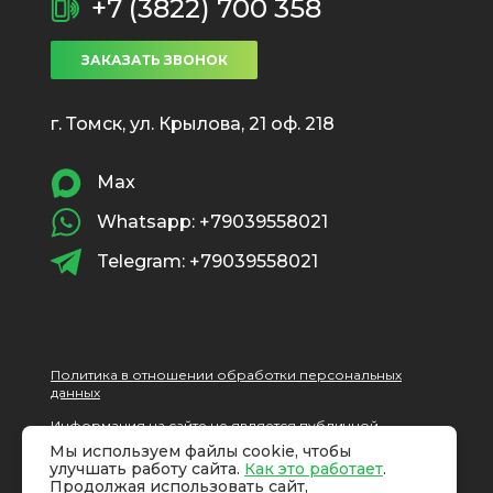
+7 (3822) 700 358
ЗАКАЗАТЬ ЗВОНОК
г. Томск, ул. Крылова, 21 оф. 218
Max
Whatsapp: +79039558021
Telegram: +79039558021
Политика в отношении обработки персональных
данных
Информация на сайте не является публичной
офертой, определяемой положениями статьи 437 ГК
Мы используем файлы cookie, чтобы
РФ.
улучшать работу сайта.
Как это работает
.
Продолжая использовать сайт,