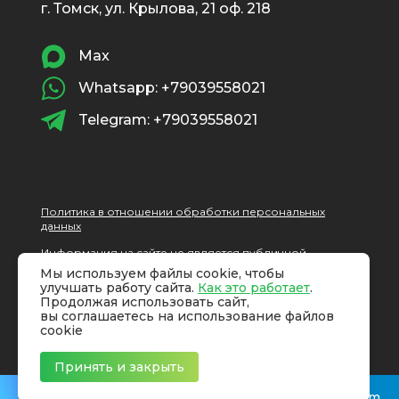
г. Томск, ул. Крылова, 21 оф. 218
Max
Whatsapp: +79039558021
Telegram: +79039558021
Политика в отношении обработки персональных
данных
Информация на сайте не является публичной
офертой, определяемой положениями статьи 437 ГК
Мы используем файлы cookie, чтобы
РФ.
улучшать работу сайта.
Как это работает
.
Продолжая использовать сайт,
вы соглашаетесь на использование файлов
cookie
Принять и закрыть
MAX
WhatsApp
Telegram