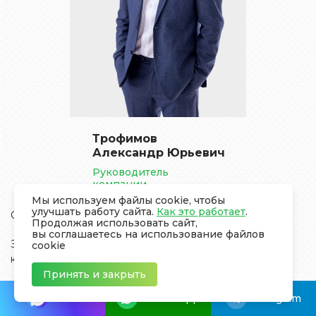
Трофимов
Александр Юрьевич
Руководитель
компании
Мы используем файлы cookie, чтобы
улучшать работу сайта.
Как это работает
.
С 2011 занимаюсь строительством деревянных домов
Продолжая использовать сайт,
вы соглашаетесь на использование файлов
Занимаюсь замерами, осмотром, диагностикой и
cookie
контролем за работой бригад на объектах клиентов
Принять и закрыть
Через меня прошло уже несколько сотен объектов с
MAX
WhatsApp
Telegram
разными материалами