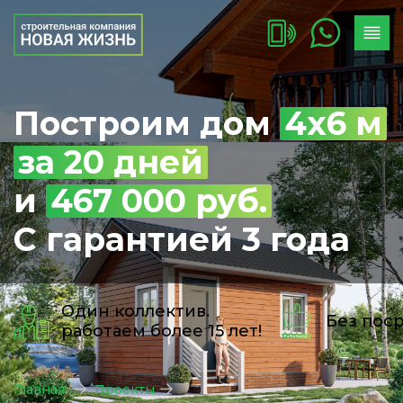
Построим дом
4х6 м
за 20 дней
и
467 000 руб.
С гарантией 3 года
Один коллектив.
Без пос
работаем более 15 лет!
Главная
Проекты